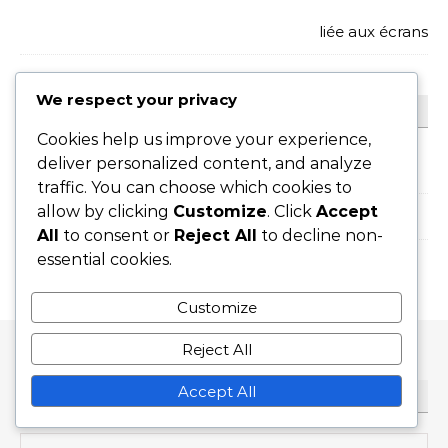
liée aux écrans
We respect your privacy
ARCHIVES
Cookies help us improve your experience,
deliver personalized content, and analyze
March 2026
traffic. You can choose which cookies to
allow by clicking
Customize
. Click
Accept
February 2026
All
to consent or
Reject All
to decline non-
essential cookies.
Customize
Reject All
Accept All
RECHERCHE
Search for: