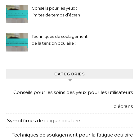
Pauses, Hydratation
Conseils pour les yeux :
limites de temps d’écran
pour la santé oculaire,
Hydratation, Exercices
oculaires
Techniques de soulagement
de la tension oculaire :
exercices oculaires,
hydratation, pauses
CATÉGORIES
Conseils pour les soins des yeux pour les utilisateurs
d'écrans
Symptômes de fatigue oculaire
Techniques de soulagement pour la fatigue oculaire