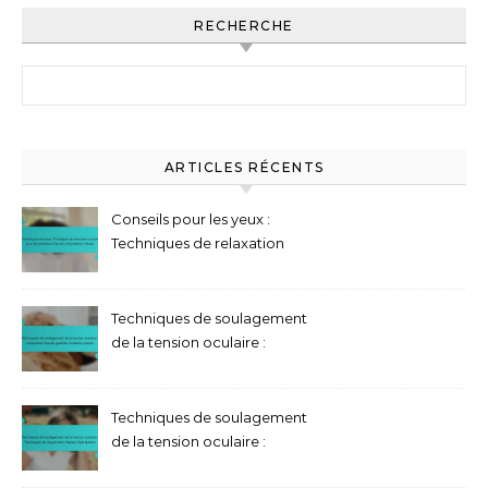
RECHERCHE
Search for:
ARTICLES RÉCENTS
Conseils pour les yeux :
Techniques de relaxation
oculaire pour les utilisateurs
d’écrans, Hydratation,
Pauses
Techniques de soulagement
de la tension oculaire :
compresse chaude, gouttes
oculaires, pauses
Techniques de soulagement
de la tension oculaire :
Techniques de clignement,