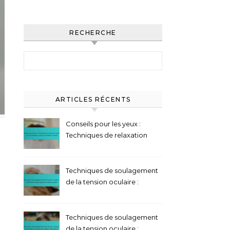
RECHERCHE
Search for:
ARTICLES RÉCENTS
Conseils pour les yeux :
Techniques de relaxation
oculaire pour les utilisateurs
d’écrans, Hydratation,
Pauses
Techniques de soulagement
de la tension oculaire :
compresse chaude, gouttes
oculaires, pauses
Techniques de soulagement
de la tension oculaire :