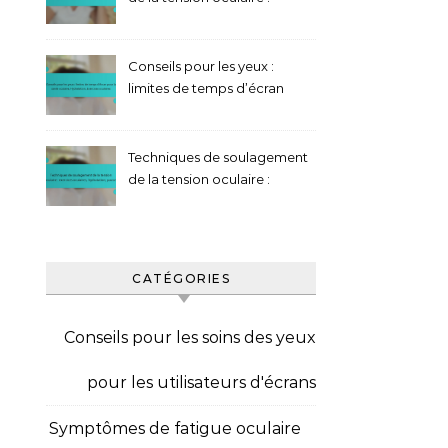
Techniques de clignement,
Pauses, Hydratation
Conseils pour les yeux :
limites de temps d’écran
pour la santé oculaire,
Hydratation, Exercices
oculaires
Techniques de soulagement
de la tension oculaire :
exercices oculaires,
hydratation, pauses
CATÉGORIES
Conseils pour les soins des yeux
pour les utilisateurs d'écrans
Symptômes de fatigue oculaire