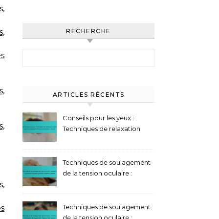
s,
,
RECHERCHE
Search for:
es
s,
ARTICLES RÉCENTS
Conseils pour les yeux :
s,
Techniques de relaxation
oculaire pour les utilisateurs
d’écrans, Hydratation,
Pauses
Techniques de soulagement
de la tension oculaire :
,
compresse chaude, gouttes
oculaires, pauses
Techniques de soulagement
es
de la tension oculaire :