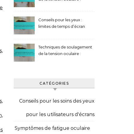
Techniques de clignement,
de
Pauses, Hydratation
Conseils pour les yeux :
limites de temps d’écran
pour la santé oculaire,
Hydratation, Exercices
oculaires
Techniques de soulagement
s,
de la tension oculaire :
exercices oculaires,
hydratation, pauses
CATÉGORIES
s,
Conseils pour les soins des yeux
pour les utilisateurs d'écrans
n,
Symptômes de fatigue oculaire
es